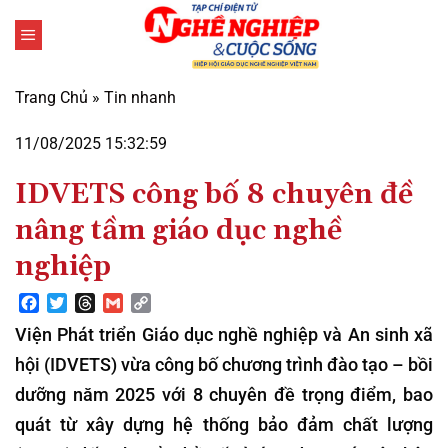
Bỏ
qua
nội
dung
Trang Chủ
»
Tin nhanh
11/08/2025 15:32:59
IDVETS công bố 8 chuyên đề
nâng tầm giáo dục nghề
nghiệp
Facebook
Twitter
Threads
Gmail
Copy
Link
Viện Phát triển Giáo dục nghề nghiệp và An sinh xã
hội (IDVETS) vừa công bố chương trình đào tạo – bồi
dưỡng năm 2025 với 8 chuyên đề trọng điểm, bao
quát từ xây dựng hệ thống bảo đảm chất lượng