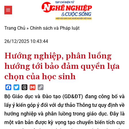
Bỏ
qua
nội
dung
Trang Chủ
»
Chính sách và Pháp luật
26/12/2025 10:43:44
Hướng nghiệp, phân luồng
hướng tới bảo đảm quyền lựa
chọn của học sinh
Facebook
Twitter
Threads
Gmail
Copy
Link
Bộ Giáo dục và Đào tạo (GD&ĐT) đang công bố và
lấy ý kiến góp ý đối với dự thảo Thông tư quy định về
hướng nghiệp và phân luồng trong giáo dục. Đây là
một văn bản được kỳ vọng tạo chuyển biến tích cực