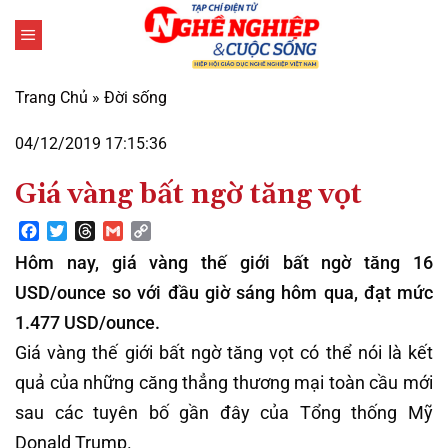
Bỏ
qua
nội
dung
Trang Chủ
»
Đời sống
04/12/2019 17:15:36
Giá vàng bất ngờ tăng vọt
Facebook
Twitter
Threads
Gmail
Copy
Link
Hôm nay, giá vàng thế giới bất ngờ tăng 16
USD/ounce so với đầu giờ sáng hôm qua, đạt mức
1.477 USD/ounce.
Giá vàng thế giới bất ngờ tăng vọt có thể nói là kết
quả của những căng thẳng thương mại toàn cầu mới
sau các tuyên bố gần đây của Tổng thống Mỹ
Donald Trump.