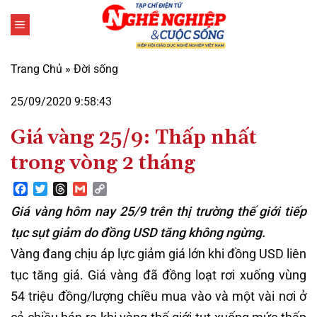
Bỏ
qua
nội
dung
Trang Chủ
»
Đời sống
25/09/2020 9:58:43
Giá vàng 25/9: Thấp nhất
trong vòng 2 tháng
Facebook
Twitter
Threads
Gmail
Copy
Link
Giá vàng hôm nay 25/9 trên thị trường thế giới tiếp
tục sụt giảm do đồng USD tăng không ngừng.
Vàng đang chịu áp lực giảm giá lớn khi đồng USD liên
tục tăng giá. Giá vàng đã đồng loạt rơi xuống vùng
54 triệu đồng/lượng chiều mua vào và một vài nơi ở