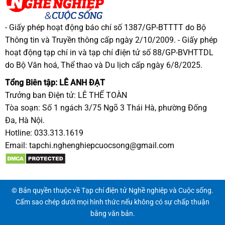
- Giấy phép hoạt động báo chí số 1387/GP-BTTTT do Bộ
Thông tin và Truyền thông cấp ngày 2/10/2009. - Giấy phép
hoạt động tạp chí in và tạp chí điện tử số 88/GP-BVHTTDL
do Bộ Văn hoá, Thể thao và Du lịch cấp ngày 6/8/2025.
Tổng Biên tập: LÊ ANH ĐẠT
Trưởng ban Điện tử: LÊ THẾ TOÀN
Tòa soạn: Số 1 ngách 3/75 Ngõ 3 Thái Hà, phường Đống
Đa, Hà Nội.
Hotline: 033.313.1619
Email:
tapchi.nghenghiepcuocsong@gmail.com
© Bản quyền thuộc về Tạp chí điện tử Nghề nghiệp và Cuộc sống.
Cấm sao chép dưới mọi hình thức nếu không có sự chấp thuận
bằng văn bản.