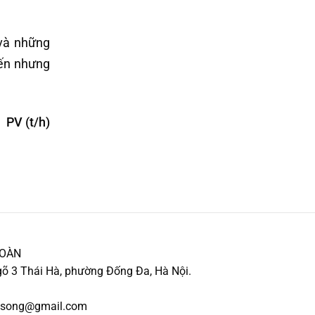
 và những
đến nhưng
PV (t/h)
TOÀN
õ 3 Thái Hà, phường Đống Đa, Hà Nội.
ocsong@gmail.com