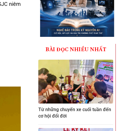
 SJC niêm
BÀI ĐỌC NHIỀU NHẤT
Từ những chuyến xe cuối tuần đến
cơ hội đổi đời