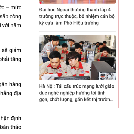
ước – mức
Đại học Ngoại thương thành lập 4
 sắp công
trường trực thuộc, bổ nhiệm cán bộ
kỳ cựu làm Phó Hiệu trưởng
i với năm
t sẽ giảm
phải tăng
ngân hàng
Hà Nội: Tái cấu trúc mạng lưới giáo
thẳng địa
dục nghề nghiệp hướng tới tinh
gọn, chất lượng, gắn kết thị trường
lao động
nhận định
 bán tháo