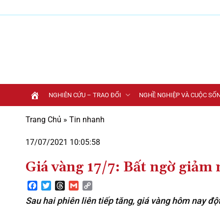
Bỏ
qua
nội
dung
NGHIÊN CỨU – TRAO ĐỔI
NGHỀ NGHIỆP VÀ CUỘC SỐ
Trang Chủ
»
Tin nhanh
17/07/2021 10:05:58
Giá vàng 17/7: Bất ngờ giảm
Facebook
Twitter
Threads
Gmail
Copy
Link
Sau hai phiên liên tiếp tăng, giá vàng hôm nay đ