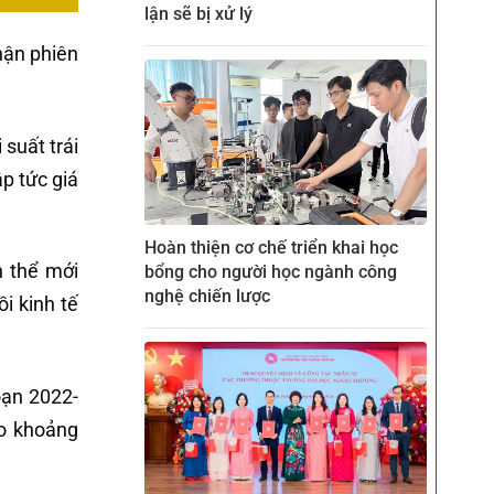
lận sẽ bị xử lý
hận phiên
 suất trái
p tức giá
Hoàn thiện cơ chế triển khai học
n thể mới
bổng cho người học ngành công
nghệ chiến lược
i kinh tế
oạn 2022-
ào khoảng