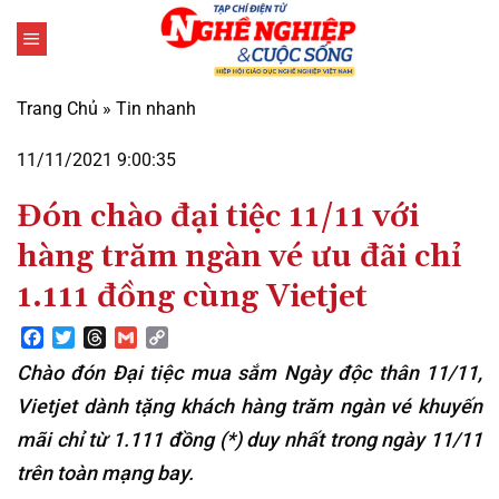
Bỏ
qua
nội
dung
Trang Chủ
»
Tin nhanh
11/11/2021 9:00:35
Đón chào đại tiệc 11/11 với
hàng trăm ngàn vé ưu đãi chỉ
1.111 đồng cùng Vietjet
Facebook
Twitter
Threads
Gmail
Copy
Link
Chào đón Đại tiệc mua sắm Ngày độc thân 11/11,
Vietjet dành tặng khách hàng trăm ngàn vé khuyến
mãi chỉ từ 1.111 đồng (*) duy nhất trong ngày 11/11
trên toàn mạng bay.