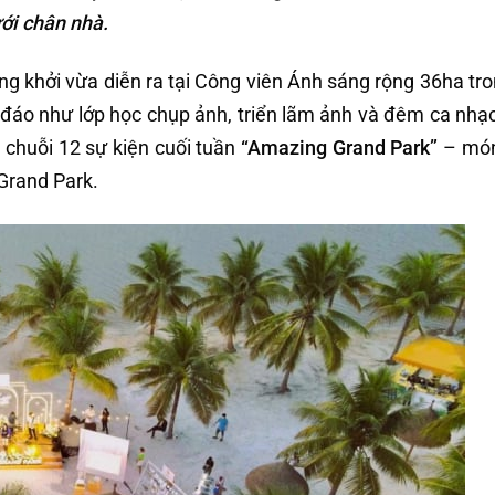
ưới chân nhà.
g khởi vừa diễn ra tại Công viên Ánh sáng rộng 36ha tr
ộc đáo như lớp học chụp ảnh, triển lãm ảnh và đêm ca nhạ
 chuỗi 12 sự kiện cuối tuần
“Amazing Grand Park”
– mó
Grand Park.