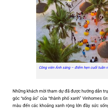
Công viên Ánh sáng – điểm hẹn cuối tuần r
Những khách mời tham dự đã được hướng dẫn trực 
góc “sống ảo” của “thành phố xanh” Vinhomes Gra
màu đến các khoảng xanh rộng lớn đầy sức sống 