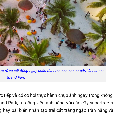
ực rỡ và sôi động ngay chân tòa nhà của các cư dân Vinhomes
Grand Park
tiếp và có cơ hội thực hành chụp ảnh ngay trong không
nd Park, từ công viên ánh sáng với các cây supertree r
hay bãi biển nhân tạo trải cát trắng ngập tràn nắng v