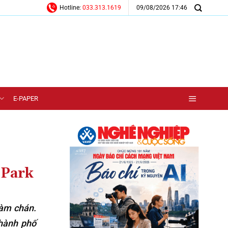
09/08/2026 17:46
Hotline:
033.313.1619
E-PAPER
 Park
hàm chán.
thành phố