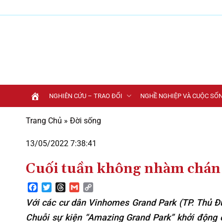
Bỏ
qua
nội
dung
NGHIÊN CỨU – TRAO ĐỔI
NGHỀ NGHIỆP VÀ CUỘC SỐ
Trang Chủ
»
Đời sống
13/05/2022 7:38:41
Cuối tuần không nhàm chán 
Facebook
Twitter
Threads
Gmail
Copy
Link
Với các cư dân Vinhomes Grand Park (TP. Thủ Đứ
Chuỗi sự kiện “Amazing Grand Park” khởi động 