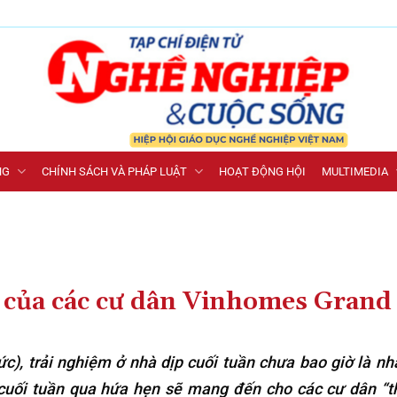
NG
CHÍNH SÁCH VÀ PHÁP LUẬT
HOẠT ĐỘNG HỘI
MULTIMEDIA
của các cư dân Vinhomes Grand
c), trải nghiệm ở nhà dịp cuối tuần chưa bao giờ là n
cuối tuần qua hứa hẹn sẽ mang đến cho các cư dân “