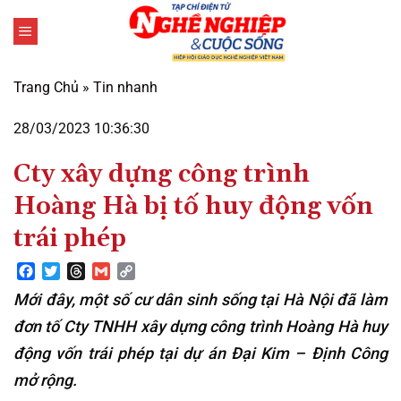
Bỏ
qua
nội
dung
Trang Chủ
»
Tin nhanh
28/03/2023 10:36:30
Cty xây dựng công trình
Hoàng Hà bị tố huy động vốn
trái phép
Facebook
Twitter
Threads
Gmail
Copy
Link
Mới đây, một số cư dân sinh sống tại Hà Nội đã làm
đơn tố Cty TNHH xây dựng công trình Hoàng Hà huy
động vốn trái phép tại dự án Đại Kim – Định Công
mở rộng.