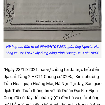
HĐ hợp tác đầu tư số 95/HĐHTĐT-2021 giữa ông Nguyễn Hải
Lăng và Cty TNHH xây dựng công trình Hoàng Hà. Ảnh: NVCC.
“Ngày 23/12/2021, hai vợ chồng tôi đã trực tiếp đến
địa chỉ: Tầng 2 – CT1 Chung cư X2 Đại Kim, phường
Trần Hòa, quận Hoàng Mai, Hà Nội. Tại đây, Sàn giao
dịch Triệu Tuấn thông tin với tôi Dự án Đại Kim Định
Công đã có đầy đủ pháp lý (đã đền bù và giải phóng
mặt bằng)”, vợ chồng bà Hạnh thông tin trong lá đơn.