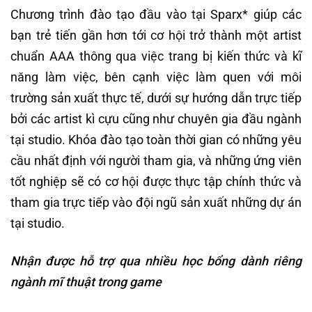
Chương trình đào tạo đầu vào tại Sparx* giúp các
bạn trẻ tiến gần hơn tới cơ hội trở thành một artist
chuẩn AAA thông qua việc trang bị kiến thức và kĩ
năng làm việc, bên cạnh việc làm quen với môi
trường sản xuất thực tế, dưới sự hướng dẫn trực tiếp
bởi các artist kì cựu cũng như chuyên gia đầu ngành
tại studio. Khóa đào tạo toàn thời gian có những yêu
cầu nhất định với người tham gia, và những ứng viên
tốt nghiệp sẽ có cơ hội được thực tập chính thức và
tham gia trực tiếp vào đội ngũ sản xuất những dự án
tại studio.
Nhận được hỗ trợ qua nhiều học bổng dành riêng
ngành mĩ thuật trong game