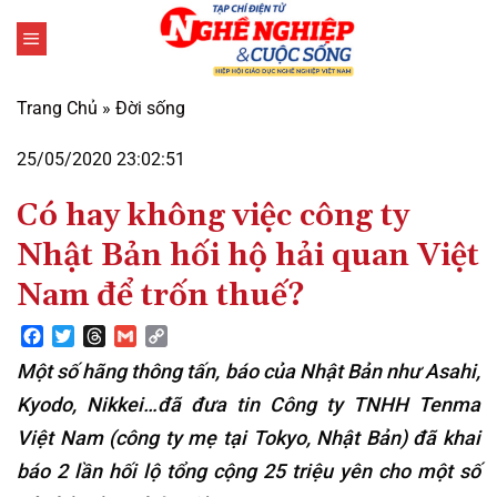
Bỏ
qua
nội
dung
Trang Chủ
»
Đời sống
25/05/2020 23:02:51
Có hay không việc công ty
Nhật Bản hối hộ hải quan Việt
Nam để trốn thuế?
Facebook
Twitter
Threads
Gmail
Copy
Link
Một số hãng thông tấn, báo của Nhật Bản như Asahi,
Kyodo, Nikkei…đã đưa tin Công ty TNHH Tenma
Việt Nam (công ty mẹ tại Tokyo, Nhật Bản) đã khai
báo 2 lần hối lộ tổng cộng 25 triệu yên cho một số