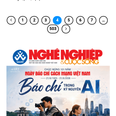
1
2
3
4
5
6
7
…
503