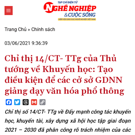
Bỏ
qua
nội
dung
Trang Chủ
»
Chính sách
03/06/2021 9:36:39
Chỉ thị 14/CT- TTg của Thủ
tướng về Khuyến học: Tạo
điều kiện để các cở sở GDNN
giảng dạy văn hóa phổ thông
Facebook
Twitter
Threads
Gmail
Copy
Link
Chỉ thị số 14/CT- TTg về Đẩy mạnh công tác khuyến
học, khuyến tài, xây dựng xã hội học tập giai đoạn
2021 – 2030
đã
phân công rõ trách nhiệm của các