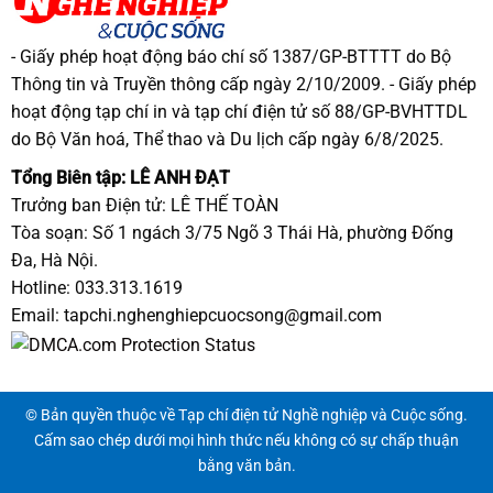
- Giấy phép hoạt động báo chí số 1387/GP-BTTTT do Bộ
Thông tin và Truyền thông cấp ngày 2/10/2009. - Giấy phép
hoạt động tạp chí in và tạp chí điện tử số 88/GP-BVHTTDL
do Bộ Văn hoá, Thể thao và Du lịch cấp ngày 6/8/2025.
Tổng Biên tập: LÊ ANH ĐẠT
Trưởng ban Điện tử: LÊ THẾ TOÀN
Tòa soạn: Số 1 ngách 3/75 Ngõ 3 Thái Hà, phường Đống
Đa, Hà Nội.
Hotline: 033.313.1619
Email:
tapchi.nghenghiepcuocsong@gmail.com
© Bản quyền thuộc về Tạp chí điện tử Nghề nghiệp và Cuộc sống.
Cấm sao chép dưới mọi hình thức nếu không có sự chấp thuận
bằng văn bản.