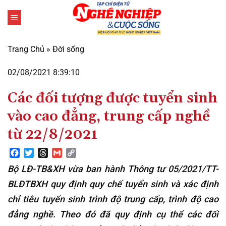
Bỏ
qua
nội
dung
Trang Chủ
»
Đời sống
02/08/2021 8:39:10
Các đối tượng được tuyển sinh
vào cao đẳng, trung cấp nghề
từ 22/8/2021
Facebook
Twitter
Threads
Gmail
Copy
Link
Bộ LĐ-TB&XH vừa ban hành Thông tư 05/2021/TT-
BLĐTBXH quy định quy chế tuyển sinh và xác định
chỉ tiêu tuyển sinh trình độ trung cấp, trình độ cao
đẳng nghề. Theo đó đã quy định cụ thể các đối