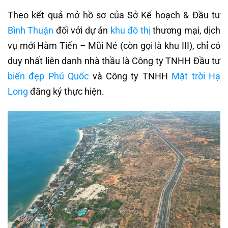
Theo kết quả mở hồ sơ của Sở Kế hoạch & Đầu tư
Bình Thuận
đối với dự án
khu đô thị
thương mại, dịch
vụ mới Hàm Tiến – Mũi Né (còn gọi là khu III), chỉ có
duy nhất liên danh nhà thầu là Công ty TNHH Đầu tư
biển đẹp Phú Quốc
và Công ty TNHH
Mặt trời Hạ
Long
đăng ký thực hiện.