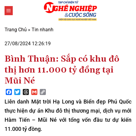
Bỏ
qua
nội
dung
Trang Chủ
»
Tin nhanh
27/08/2024 12:26:19
Bình Thuận: Sắp có khu đô
thị hơn 11.000 tỷ đồng tại
Mũi Né
Facebook
Twitter
Threads
Gmail
Copy
Link
Liên danh Mặt trời Hạ Long và Biển đẹp Phú Quốc
thực hiện dự án Khu đô thị thương mại, dịch vụ mới
Hàm Tiến – Mũi Né với tổng vốn đầu tư dự kiến
11.000 tỷ đồng.