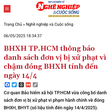
Bỏ
qua
nội
dung
Trang Chủ
»
Nghề nghiệp và Cuộc sống
06/05/2025 18:34:37
BHXH TP.HCM thông báo
danh sách đơn vị bị xử phạt vì
chậm đóng BHXH tính đến
ngày 14/4
Facebook
Twitter
Threads
Gmail
Copy
Link
Cơ quan Bảo hiểm xã hội TP.HCM vừa công bố danh
sách đơn vị bị xử phạt vi phạm hành chính về đóng
BHXH, BHYT (số liệu tính đến ngày 14/4/2025).