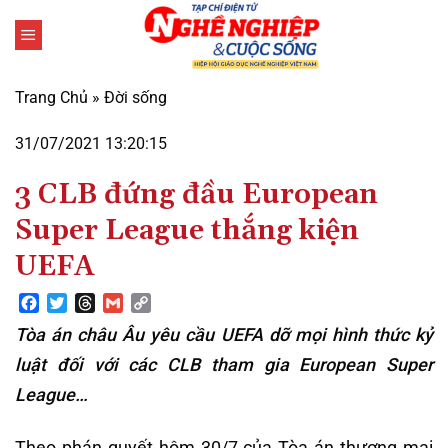
Bỏ
qua
nội
dung
Trang Chủ
»
Đời sống
31/07/2021 13:20:15
3 CLB đứng đầu European
Super League thắng kiện
UEFA
Facebook
Twitter
Threads
Gmail
Copy
Link
Tòa án châu Âu yêu cầu UEFA dỡ mọi hình thức kỷ
luật đối với các CLB tham gia European Super
League…
Theo phán quyết hôm 30/7 của Tòa án thương mại