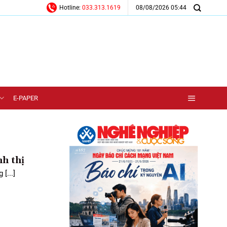
08/08/2026 05:44
Hotline:
033.313.1619
E-PAPER
nh thị
[...]