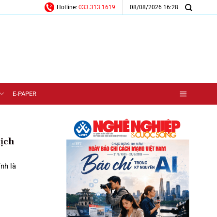
08/08/2026 16:28
Hotline:
033.313.1619
E-PAPER
ịch
nh là