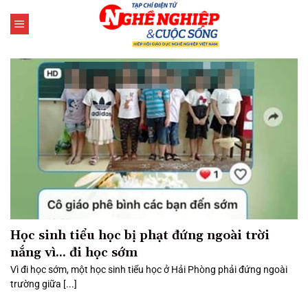
Bỏ
qua
nội
dung
Học sinh tiểu học bị phạt đứng ngoài trời
nắng vì… đi học sớm
Vì đi học sớm, một học sinh tiểu học ở Hải Phòng phải đứng ngoài
trường giữa [...]