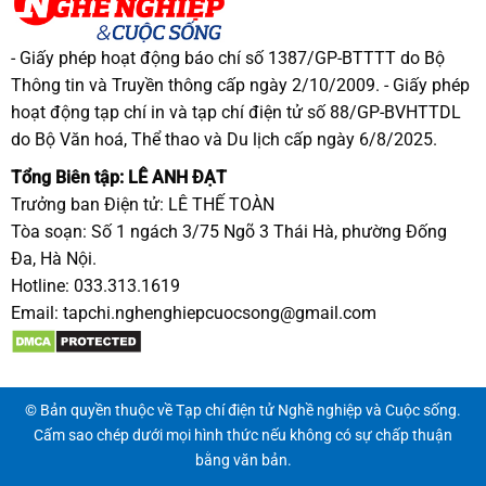
- Giấy phép hoạt động báo chí số 1387/GP-BTTTT do Bộ
Thông tin và Truyền thông cấp ngày 2/10/2009. - Giấy phép
hoạt động tạp chí in và tạp chí điện tử số 88/GP-BVHTTDL
do Bộ Văn hoá, Thể thao và Du lịch cấp ngày 6/8/2025.
Tổng Biên tập: LÊ ANH ĐẠT
Trưởng ban Điện tử: LÊ THẾ TOÀN
Tòa soạn: Số 1 ngách 3/75 Ngõ 3 Thái Hà, phường Đống
Đa, Hà Nội.
Hotline: 033.313.1619
Email:
tapchi.nghenghiepcuocsong@gmail.com
© Bản quyền thuộc về Tạp chí điện tử Nghề nghiệp và Cuộc sống.
Cấm sao chép dưới mọi hình thức nếu không có sự chấp thuận
bằng văn bản.