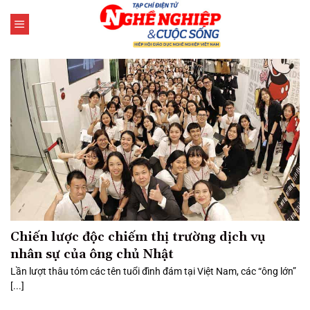
Bỏ
qua
nội
dung
Chiến lược độc chiếm thị trường dịch vụ
nhân sự của ông chủ Nhật
Lần lượt thâu tóm các tên tuổi đình đám tại Việt Nam, các “ông lớn”
[...]