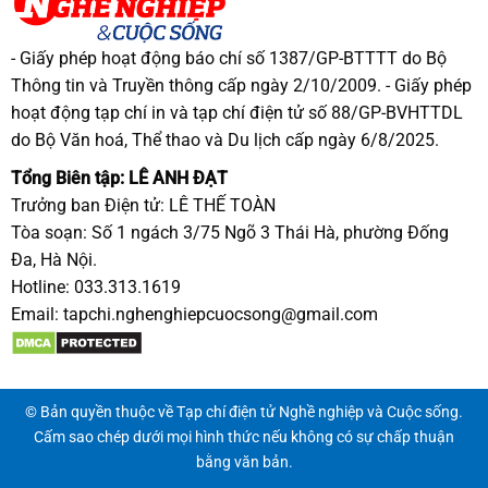
- Giấy phép hoạt động báo chí số 1387/GP-BTTTT do Bộ
Thông tin và Truyền thông cấp ngày 2/10/2009. - Giấy phép
hoạt động tạp chí in và tạp chí điện tử số 88/GP-BVHTTDL
do Bộ Văn hoá, Thể thao và Du lịch cấp ngày 6/8/2025.
Tổng Biên tập: LÊ ANH ĐẠT
Trưởng ban Điện tử: LÊ THẾ TOÀN
Tòa soạn: Số 1 ngách 3/75 Ngõ 3 Thái Hà, phường Đống
Đa, Hà Nội.
Hotline: 033.313.1619
Email:
tapchi.nghenghiepcuocsong@gmail.com
© Bản quyền thuộc về Tạp chí điện tử Nghề nghiệp và Cuộc sống.
Cấm sao chép dưới mọi hình thức nếu không có sự chấp thuận
bằng văn bản.