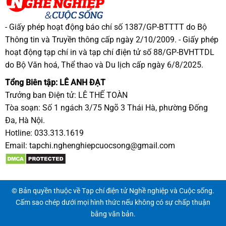
- Giấy phép hoạt động báo chí số 1387/GP-BTTTT do Bộ
Thông tin và Truyền thông cấp ngày 2/10/2009. - Giấy phép
hoạt động tạp chí in và tạp chí điện tử số 88/GP-BVHTTDL
do Bộ Văn hoá, Thể thao và Du lịch cấp ngày 6/8/2025.
Tổng Biên tập: LÊ ANH ĐẠT
Trưởng ban Điện tử: LÊ THẾ TOÀN
Tòa soạn: Số 1 ngách 3/75 Ngõ 3 Thái Hà, phường Đống
Đa, Hà Nội.
Hotline: 033.313.1619
Email:
tapchi.nghenghiepcuocsong@gmail.com
© Bản quyền thuộc về Tạp chí điện tử Nghề nghiệp và Cuộc sống.
Cấm sao chép dưới mọi hình thức nếu không có sự chấp thuận
bằng văn bản.