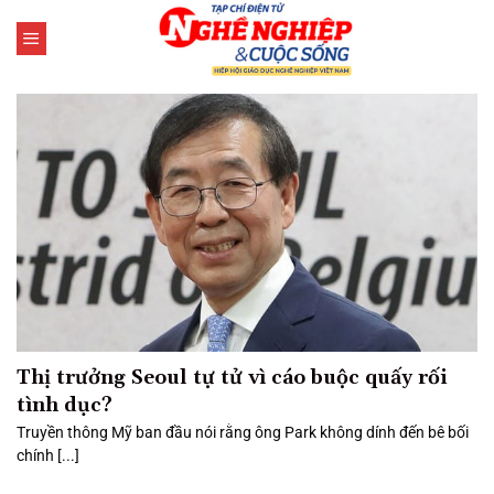
Bỏ
qua
nội
dung
Thị trưởng Seoul tự tử vì cáo buộc quấy rối
tình dục?
Truyền thông Mỹ ban đầu nói rằng ông Park không dính đến bê bối
chính [...]