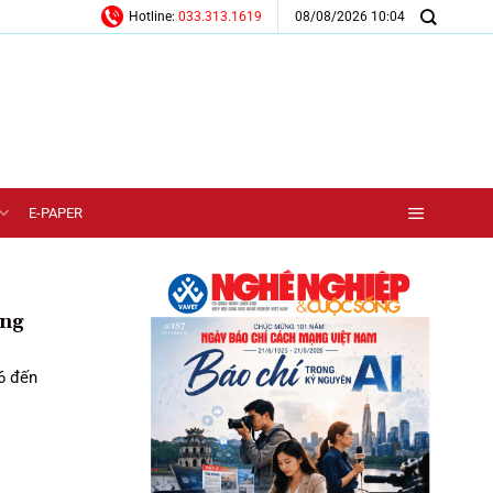
08/08/2026 10:04
Hotline:
033.313.1619
E-PAPER
ừng
6 đến