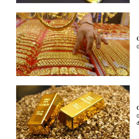
G
G
đ