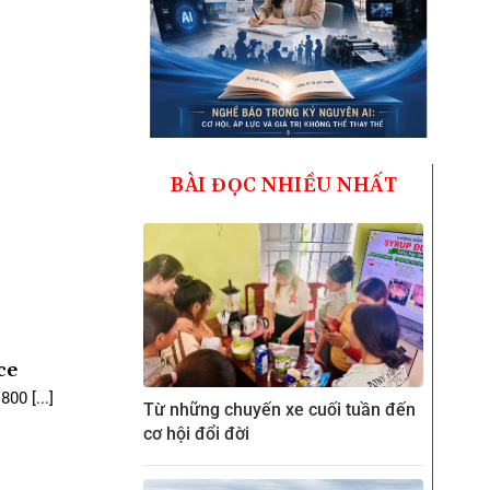
BÀI ĐỌC NHIỀU NHẤT
ce
00 [...]
Từ những chuyến xe cuối tuần đến
cơ hội đổi đời