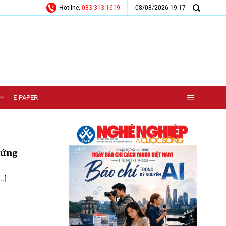
08/08/2026 19:17
Hotline:
033.313.1619
E-PAPER
 ứng
.]