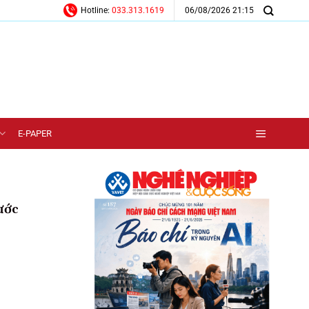
06/08/2026 21:15
Hotline:
033.313.1619
E-PAPER
ước