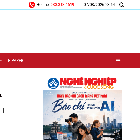
07/08/2026 23:54
Hotline:
033.313.1619
E-PAPER
m
.]