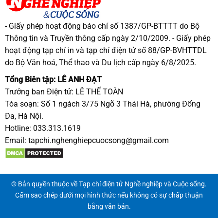
- Giấy phép hoạt động báo chí số 1387/GP-BTTTT do Bộ
Thông tin và Truyền thông cấp ngày 2/10/2009. - Giấy phép
hoạt động tạp chí in và tạp chí điện tử số 88/GP-BVHTTDL
do Bộ Văn hoá, Thể thao và Du lịch cấp ngày 6/8/2025.
Tổng Biên tập: LÊ ANH ĐẠT
Trưởng ban Điện tử: LÊ THẾ TOÀN
Tòa soạn: Số 1 ngách 3/75 Ngõ 3 Thái Hà, phường Đống
Đa, Hà Nội.
Hotline: 033.313.1619
Email:
tapchi.nghenghiepcuocsong@gmail.com
© Bản quyền thuộc về Tạp chí điện tử Nghề nghiệp và Cuộc sống.
Cấm sao chép dưới mọi hình thức nếu không có sự chấp thuận
bằng văn bản.