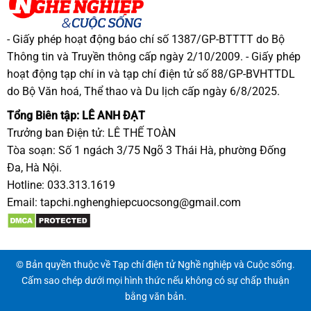
- Giấy phép hoạt động báo chí số 1387/GP-BTTTT do Bộ
Thông tin và Truyền thông cấp ngày 2/10/2009. - Giấy phép
hoạt động tạp chí in và tạp chí điện tử số 88/GP-BVHTTDL
do Bộ Văn hoá, Thể thao và Du lịch cấp ngày 6/8/2025.
Tổng Biên tập: LÊ ANH ĐẠT
Trưởng ban Điện tử: LÊ THẾ TOÀN
Tòa soạn: Số 1 ngách 3/75 Ngõ 3 Thái Hà, phường Đống
Đa, Hà Nội.
Hotline: 033.313.1619
Email:
tapchi.nghenghiepcuocsong@gmail.com
© Bản quyền thuộc về Tạp chí điện tử Nghề nghiệp và Cuộc sống.
Cấm sao chép dưới mọi hình thức nếu không có sự chấp thuận
bằng văn bản.