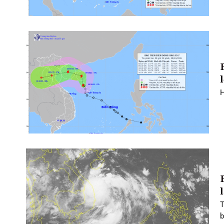
l
H
T
b