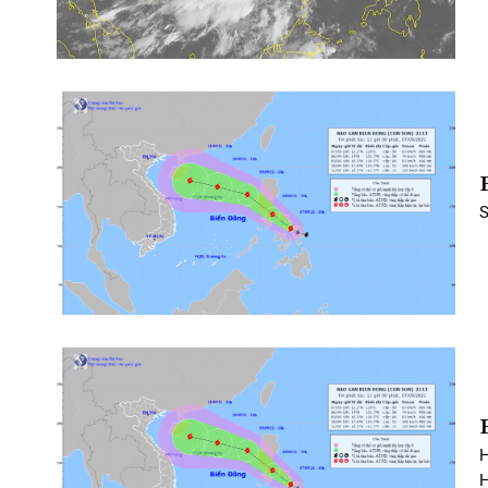
S
H
H