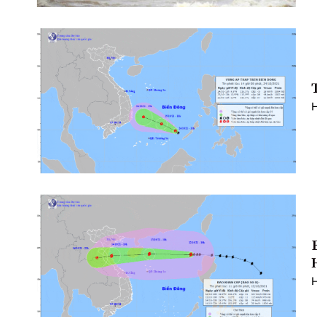
T
H
H